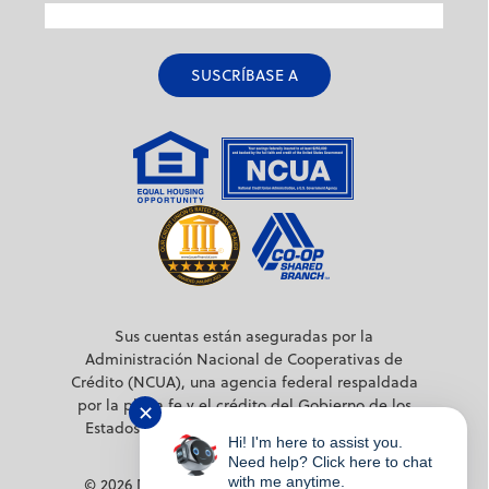
Sus cuentas están aseguradas por la
Administración Nacional de Cooperativas de
Crédito (NCUA), una agencia federal respaldada
por la plena fe y el crédito del Gobierno de los
✕
Estados Unidos, hasta un mínimo de 250.000
Hi! I'm here to assist you.
dólares.
Need help? Click here to chat
with me anytime.
© 2026 MPS Credit Union. Todos los derechos